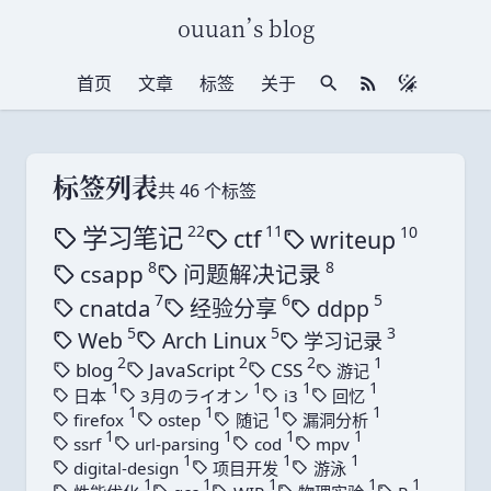
ouuan
’
s blog
首页
文章
标签
关于
站内搜索
RSS 订阅
标签列表
共 46 个标签
22
学习笔记
11
10
ctf
writeup
使用了22次
使用了11次
使用了10次
8
8
csapp
问题解决记录
使用了8次
使用了8次
7
6
5
cnatda
经验分享
ddpp
使用了7次
使用了6次
使用了5次
5
5
3
Web
Arch Linux
学习记录
使用了5次
使用了5次
使用了3次
2
2
2
1
blog
JavaScript
CSS
游记
使用了2次
使用了2次
使用了2次
使用了1次
1
1
1
1
日本
3月のライオン
i3
回忆
使用了1次
使用了1次
使用了1次
使用了1次
1
1
1
1
firefox
ostep
随记
漏洞分析
使用了1次
使用了1次
使用了1次
使用了1次
1
1
1
1
ssrf
url-parsing
cod
mpv
使用了1次
使用了1次
使用了1次
使用了1次
1
1
1
digital-design
项目开发
游泳
使用了1次
使用了1次
使用了1次
1
1
1
1
1