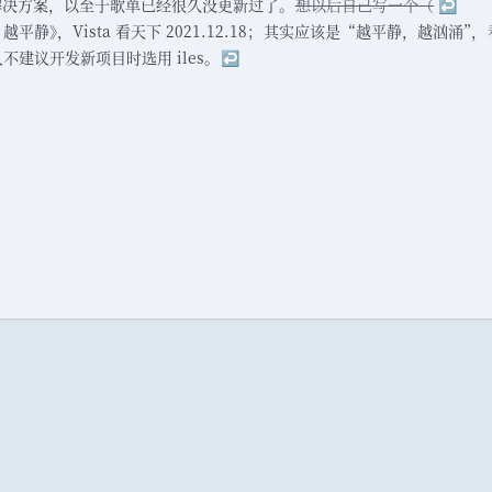
解决方案
，
以至于歌单已经很久没更新过了
。
想以后自己写一个
（
↩
越平静
》
，
Vista 看天下 2021.12.18
；
其实应该是
“
越平静
，
越汹涌
”
，
不建议开发新项目时选用 iles
。
↩