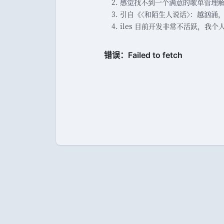
感觉找不到一个满意的歌单管理
引自《
〈
和陌生人说话
〉
：
越汹涌
，
iles 目前开发非常不活跃
，
我个人