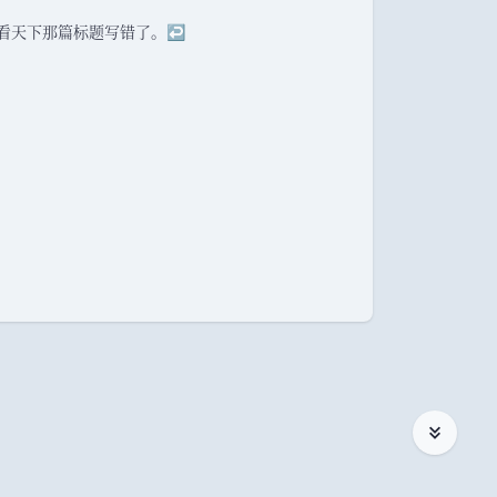
看天下那篇标题写错了
。
↩