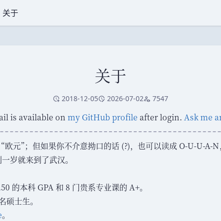
关于
关于
2018-12-05
2026-07-02
7547
创建于
修改于
访问量
l is available on
my GitHub profile
after login.
Ask me a
“
欧元
”
；
但如果你不介意拗口的话 (?)
，
也可以读成 O-U-U-A-N
到一岁就来到了武汉
。
0 的本科 GPA 和 8 门贵系专业课的 A+
。
一名硕士生
。
e
。