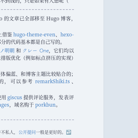
不到钱的
，
只是如果有人想呢
（
o 的文章已全部移至 Hugo 博客
，
上借鉴
hugo-theme-even
、
hexo-
部分的代码基本都是自己写的
。
クレー One
ノ明朝
和
，
它们均以
他排版优化
（
例如标点挤压的实现
）
整体偏蓝
、
和博客主题比较贴合的
；
写的
，
可以参考
remarkShiki.ts
、
使用
giscus
提供评论服务
，
发表评
ages
，
域名购于
porkbun
。
并不私人
，
公开提问
一般是更好的
。
↩