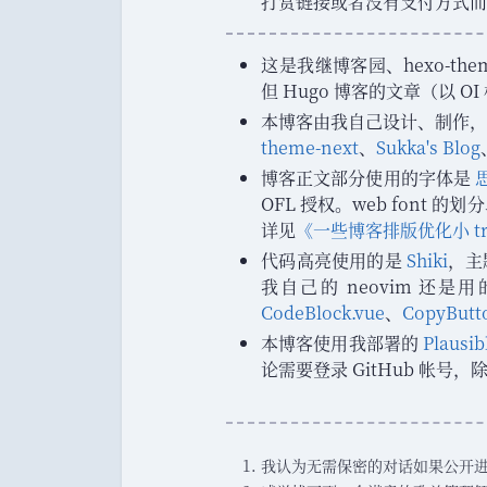
打赏链接或者没有支付方式而
这是我继博客园
、
hexo-the
但 Hugo 博客的文章
（
以 O
本博客由我自己设计
、
制作
，
theme-next
、
Sukka's Blog
博客正文部分使用的字体是
OFL 授权
。
web font 的划分
详见
《
一些博客排版优化小 tri
代码高亮使用的是
Shiki
，
主
我自己的 neovim 还是
CodeBlock.vue
、
CopyButt
本博客使用我部署的
Plausib
论需要登录 GitHub 帐号
，
Footnotes
我认为无需保密的对话如果公开