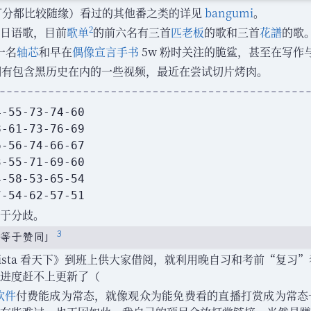
他打分都比较随缘
）
看过的其他番之类的详见
bangumi
。
2
日语歌
，
目前
歌单
的前六名有三首
匹老板
的歌和三首
花譜
的歌
。
一名
轴芯
和早在
偶像宣言手书
5w 粉时关注的脆鲨
，
甚至在写作与沟
期有包含黑历史在内的一些视频
，
最近在尝试切片烤肉
。
4-55-73-74-60
8-61-73-76-69
6-56-74-66-67
3-55-71-69-60
4-58-53-65-54
7-54-62-57-51
于分歧
。
3
等于赞同
」
ista 看天下
》
到班上供大家借阅
，
就利用晚自习和考前
“
复习
”
进度赶不上更新了
（
软件
付费能成为常态
，
就像观众为能免费看的直播打赏成为常态