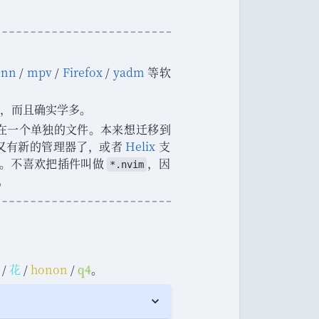
nnn
/
mpv
/
Firefox
/
yadm
等软
，
而且确实学多
。
在一个单独的文件
。
本来想迁移到
又有新的管理器了
，
或者
Helix
支
。
不喜欢把插件叫做
，
因
*.nvim
。
/
花
/
honon
/
q4
。