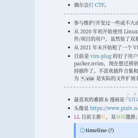
偶尔会
打 CTF
。
参与维护/开发过一些或不大
从 2020 年初开始使用 Lin
件/项目的用户
。
虽然装了双
从 2021 年末开始租了一个 V
目前是
vim-plug
的钉子用户
packer.nvim
，
现在想迁移
持插件了
。
不喜欢插件合集
为
是实际的文件扩展
*.vim
3
最喜欢的番剧 & 漫画是
『
3月
头像是
https
://
www
.
pixiv
.
n
LL
目前主推
虹
，
是
麻圆
激推
；
timeline (?)
Info: