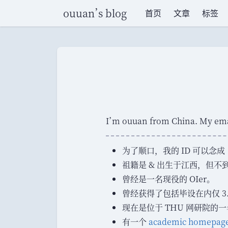
ouuan
’
s blog
首页
文章
标签
I
’
m ouuan from China. My emai
为了顺口
，
我的 ID 可以念成
祖籍是 & 出生于江西
，
但不
曾经是一名现役的 OIer
。
曾经获得了包括毕设在内仅 3.5
现在是位于 THU 网研院的
有一个
academic homepag