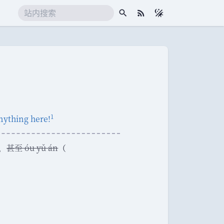
搜索
RSS 订阅
1
nything here!
，
甚至 óu yǔ án
（