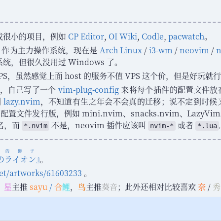
或很小的项目
，
例如
CP Editor
,
OI Wiki
,
Codle
,
pacwatch
。
ux 作为主力操作系统
，
现在是
Arch Linux
/
i3-wm
/
neovim
/
系统
，
但很久没用过 Windows 了
。
PS
，
虽然感觉上面 host 的服务不值 VPS 这个价
，
但是好玩就行
，
自己写了一个
vim-plug-config
来将每个插件的配置文件放
到
lazy.nvim
，
不知道有生之年会不会真的迁移
；
说不定到时候
和配置文件发行版
，
例如 mini.nvim
、
snacks.nvim
、
LazyVim
名
，
而
不是
，
neovim 插件应该叫
或者
*.nvim
nvim-*
*.lua
月的狮子
のライオン
』
。
et
/
artworks
/
61603233
。
星
主推
sayu
/
合
鲤
，
鸟
主推
葵音
；
此外还相对比较喜欢
奈
/
秀