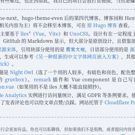
有些难过
，
也正因如此
，
我自己的项目会放打赏链接
，
当然是赚
me-next
、
hugo-theme-even 后的第四代博客
。
博客园和 Hex
I 相关内容为主
）
将不会移至本博客
，
可在
原 Hugo 博客
查看
。
4
主要基于
îles
（
Vue
、
Vite
）
和
UnoCSS
。
设计有在一定程度
、
GitHub 的 Markdown 显示
，
但大部分是原创设计
，
且借鉴
思源宋体
，
引用块部分使用的是
，
日语部分使用的是
源
霞鹜文楷
、
生成可以参考
《
另一种很新的中文字体网页嵌入方案
》
，
其
ck
》
。
题是
Night Owl
（
选了一个用的人较多
，
有暗色和亮色
，
配色
用的
gruvbox
）
。
remark
插件和 Vue component 是自己
on.vue
（
如果用的不是 iles 大概不能直接照抄
）
。
le Analytics
实例进行访问量统计
，
满足 GDPR 等条例要求
。
除了发表评论也可以给文章点赞/点踩
。
网站托管于
Cloudflare P
进行会更加有益
。
你也可以私聊我
，
但如果我们不是很熟
，
或者提问内容