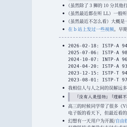
（
虽然除了 3 狮的 10 分其
（
虽然最近都在听 LL
）
一般听
（
虽然最近不怎么看
）
大概是
在 b 站上发过一些视频
。
早
2026-02-18: ISTP-A 9
2025-07-06: ISTP-A 9
2024-10-07: INTP-A 9
2024-04-20: ISTP-A 9
2023-12-15: ISTP-T 9
2023-08-01: ISTP-T 9
我相信人与人之间的误解远多
「
没有人是怪物
」
「
理解不
高三的时候同学带了很多
《
V
电子版的看天下
，
但最近看的
幻想有一天用户为开源/
自由