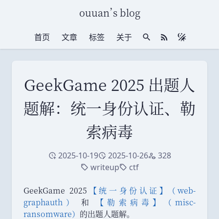
ouuan
’
s blog
首页
文章
标签
关于
站内搜索
RSS 订阅
GeekGame 2025 出题人
题解：统一身份认证、勒
索病毒
2025-10-19
2025-10-26
328
创建于
修改于
访问量
writeup
ctf
标签
标签
GeekGame 2025
【
统一身份认证
】
（
web-
graphauth
）
和
【
勒索病毒
】
（
misc-
ransomware
）
的出题人题解
。