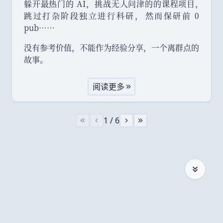
躲开最热门的 AI
，
挑战无人问津的的课程项目
，
跳过打杂阶段独立进行科研
，
然而保研前 0
pub……
没有参考价值
，
不能作为经验分享
，
一个离群点的
故事
。
阅读更多
1 / 6
第 1 页，共 6 页