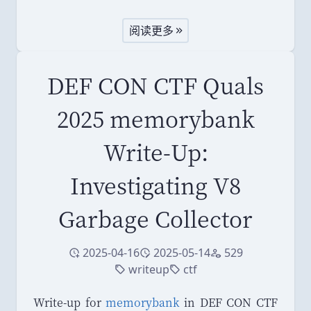
阅读更多
DEF CON CTF Quals
2025 memorybank
Write-Up:
Investigating V8
Garbage Collector
2025-04-16
2025-05-14
529
创建于
修改于
访问量
writeup
ctf
标签
标签
Write-up for
memorybank
in DEF CON CTF