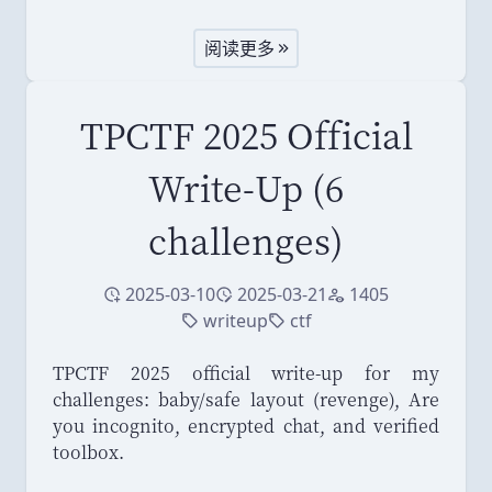
阅读更多
TPCTF 2025 Official
Write-Up (6
challenges)
2025-03-10
2025-03-21
1405
创建于
修改于
访问量
writeup
ctf
标签
标签
TPCTF 2025 official write-up for my
challenges: baby/safe layout (revenge), Are
you incognito, encrypted chat, and verified
toolbox.