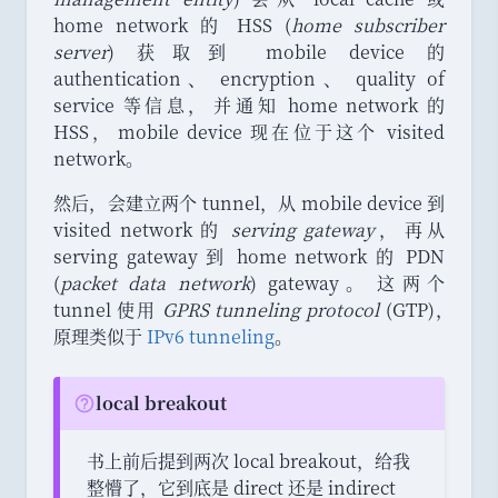
home network 的 HSS (
home subscriber
server
) 获取到 mobile device 的
authentication
、
encryption
、
quality of
service 等信息
，
并通知 home network 的
HSS
，
mobile device 现在位于这个 visited
network
。
然后
，
会建立两个 tunnel
，
从 mobile device 到
visited network 的
serving gateway
，
再从
serving gateway 到 home network 的 PDN
(
packet data network
) gateway
。
这两个
tunnel 使用
GPRS tunneling protocol
(GTP)
，
原理类似于
IPv6 tunneling
。
local breakout
Question:
书上前后提到两次 local breakout
，
给我
整懵了
，
它到底是 direct 还是 indirect