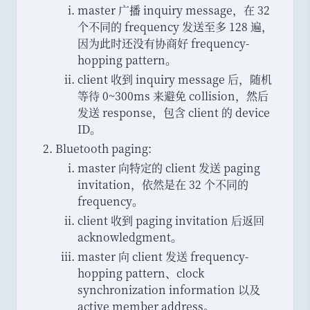
master 广播 inquiry message
，
在 32
个不同的 frequency 发送至多 128 遍
，
因为此时还没有协商好 frequency-
hopping pattern
。
client 收到 inquiry message 后
，
随机
等待 0~300ms 来避免 collision
，
然后
发送 response
，
包含 client 的 device
ID
。
Bluetooth paging:
master 向特定的 client 发送 paging
invitation
，
依然是在 32 个不同的
frequency
。
client 收到 paging invitation 后返回
acknowledgment
。
master 向 client 发送 frequency-
hopping pattern
、
clock
synchronization information 以及
active member address
。