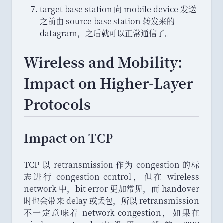
target base station 向 mobile device 发送
之前由 source base station 转发来的
datagram
，
之后就可以正常通信了
。
Wireless and Mobility:
Impact on Higher-Layer
Protocols
Impact on TCP
TCP 以 retransmission 作为 congestion 的标
志进行 congestion control
，
但在 wireless
network 中
，
bit error 更加常见
，
而 handover
时也会带来 delay 或丢包
，
所以 retransmission
不一定意味着 network congestion
，
如果在