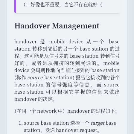
（
；
好像也不重要
，
当它不存在就好
（
Handover Management
handover 是 mobile device 从一个 base
station 转移到邻近的另一个 base station 的过
程
。
这可能是从信号差的 base station 转到信号
好的
，
或者是从拥挤的转到畅通的
。
mobile
device 会周期性地向当前连接到的 base station
(称作
source
base station) 报告它接收到的各个
base station 的信号强度等信息
，
而 source
base station 可以根据它掌握的信息来做出
handover 的决定
。
（
在同一个 network 中
）
handover 的过程如下
：
source base station 选择一个
target
base
station
，
发送 handover request
。