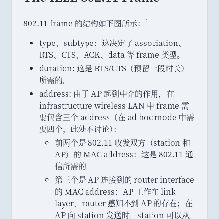
1
802.11 frame 的结构如下图所示
：
type
、
subtype
：
这决定了 association
、
RTS
、
CTS
、
ACK
、
data 等 frame 类型
。
duration: 这是 RTS/CTS
（
预留一段时长
）
所需的
。
address: 由于 AP 起到中介的作用
，
在
infrastructure wireless LAN 中 frame 需
要包含三个 address
（
在 ad hoc mode 中需
要四个
，
此处不讨论
）
：
前两个是 802.11 收发双方
（
station 和
AP
）
的 MAC address
：
这是 802.11 通
信所需的
。
第三个是 AP 连接到的 router interface
的 MAC address
：
AP 工作在 link
layer
，
router 感知不到 AP 的存在
；
在
AP 向 station 发送时
，
station 可以从