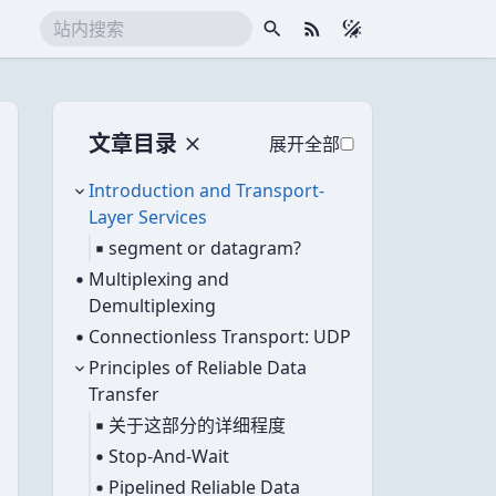
搜索
RSS 订阅
文章目录
展开全部
已展开
Introduction and Transport-
Layer Services
卡片
segment or datagram?
Multiplexing and
Demultiplexing
Connectionless Transport: UDP
已展开
Principles of Reliable Data
Transfer
卡片
关于这部分的详细程度
Stop-And-Wait
Pipelined Reliable Data