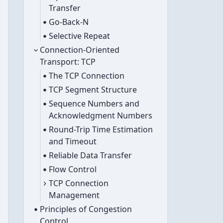
Transfer
Go-Back-N
Selective Repeat
已展开
Connection-Oriented
Transport: TCP
The TCP Connection
TCP Segment Structure
Sequence Numbers and
Acknowledgment Numbers
Round-Trip Time Estimation
and Timeout
Reliable Data Transfer
Flow Control
已折叠
TCP Connection
Management
Principles of Congestion
Control