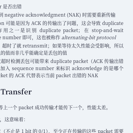
er 是否出错
收到 negative acknowledgment (NAK) 时需要重新传输
mission 可能是因为 ACK 的传输出了问题
，
这会导致 duplicate
的作用之一是识别 duplicate packet
；
在 stop-and-wait
ce number 即可
，
这也被称作
alternating-bit protocol
超时了就 retransmit
；
如果等待太久性能会受影响
，
所以
丢包的值而非几乎能确定是丢包的值
 通过超时检测丢包可能带来 duplicate packet
（
ACK 传输出错
入 sequence number 来标识 acknowledge 的是哪个
t 的 ACK 代替表示当前 packet 出错的 NAK
 Transfer
上一个 packet 成功传输才能传下一个
，
性能太差
。
，
这意味着
：
域
（
不止是 1 bit 的 0/1
）
，
至少正在传输的这些 packet 需要