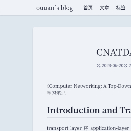
ouuan
’
s blog
首页
文章
标签
CNAT
2023-06-20
2
创建于
修
《
Computer Networking: A Top-Down 
学习笔记
。
Introduction and Tr
transport layer 将 application-lay