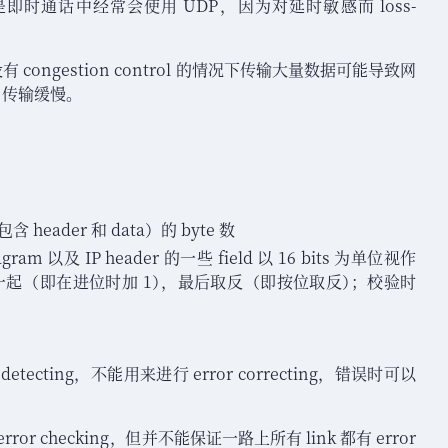
on 尤其是即时通话中经常会使用 UDP
，
因为对延时敏感而 loss-
有 congestion control 的情况下传输大量数据可能导致网
P 传输缓慢
。
包含 header 和 data
）
的 byte 数
agram 以及 IP header 的一些 field 以 16 bits 为单位视作
在一起
（
即在进位时加 1
）
，
最后取反
（
即按位取反
）
；
校验时
etecting
，
不能用来进行 error correcting
，
错误时可以
rror checking
，
但并不能保证一路上所有 link 都有 error