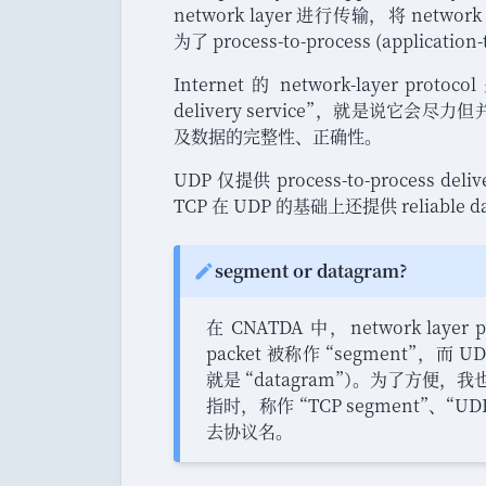
network layer 进行传输
，
将 network 
为了 process-to-process (application-
Internet 的 network-layer protocol 
delivery service
”
，
就是说它会尽力但并不
及数据的完整性
、
正确性
。
UDP 仅提供 process-to-process delive
TCP 在 UDP 的基础上还提供 reliable data 
segment or datagram?
Note:
在 CNATDA 中
，
network laye
packet 被称作
“
segment
”
，
而 UD
就是
“
datagram
”
）
。
为了方便
，
我也
指时
，
称作
“
TCP segment
”
、
“
UDP
去协议名
。