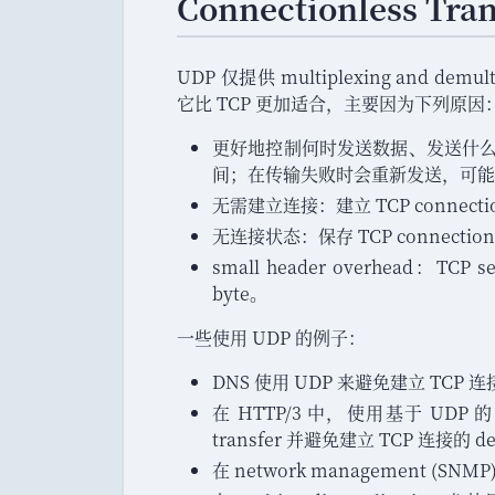
Connectionless Tra
UDP 仅提供 multiplexing and demulti
它比 TCP 更加适合
，
主要因为下列原因
：
更好地控制何时发送数据
、
发送什
间
；
在传输失败时会重新发送
，
可能
无需建立连接
：
建立 TCP connecti
无连接状态
：
保存 TCP connecti
small header overhead
：
TCP s
byte
。
一些使用 UDP 的例子
：
DNS 使用 UDP 来避免建立 TCP 连接
在 HTTP/3 中
，
使用基于 UDP 的 app
transfer 并避免建立 TCP 连接的 de
在 network management (SNMP