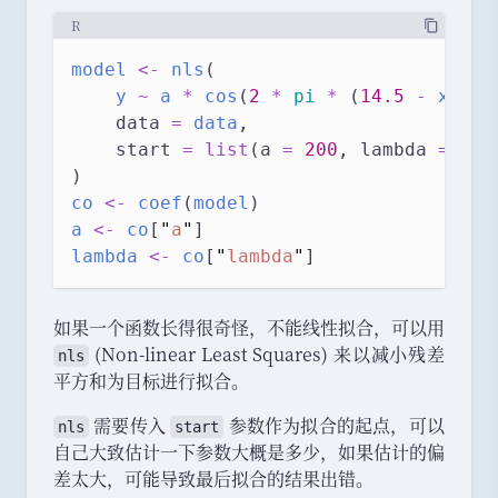
R
model
<-
nls
(
y
~
a
*
cos
(
2
*
pi
*
 (
14.5
-
x
) 
/
    data 
=
data
,
    start 
=
list
(a 
=
200
, lambda 
=
10
)
)
co
<-
coef
(
model
)
a
<-
co
[
"
a
"
]
lambda
<-
co
[
"
lambda
"
]
如果一个函数长得很奇怪
，
不能线性拟合
，
可以用
(Non-linear Least Squares) 来以减小残差
nls
平方和为目标进行拟合
。
需要传入
参数作为拟合的起点
，
可以
nls
start
自己大致估计一下参数大概是多少
，
如果估计的偏
差太大
，
可能导致最后拟合的结果出错
。