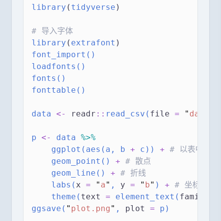
library
(
tidyverse
)
# 导入字体
library
(
extrafont
)
font_import()
loadfonts()
fonts()
fonttable()
data
<-
 readr
::
read_csv(
file
=
"
data.c
p
<-
data
%>%
ggplot(aes(a, b 
+
 c))
+
# 以表中的 
geom_point()
+
# 散点
geom_line()
+
# 折线
labs(
x
=
"
a
"
, 
y
=
"
b
"
)
+
# 坐标轴标
theme(
text
=
 element_text(
family
=
ggsave(
"
plot.png
"
, 
plot
=
 p)