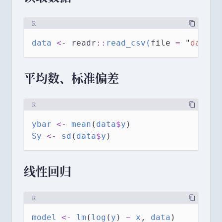
\,
\
R
m
a
data
<-
 readr
::
read_csv(
file
=
"
data.c
t
h
r
平均数
、
标准偏差
m
{
R
k
m
ybar
<-
mean
(
data
$
y
)
/
Sy
<-
sd
(
data
$
y
)
h
}
线性回归
R
model
<-
lm
(
log
(
y
) 
~
x
, 
data
)