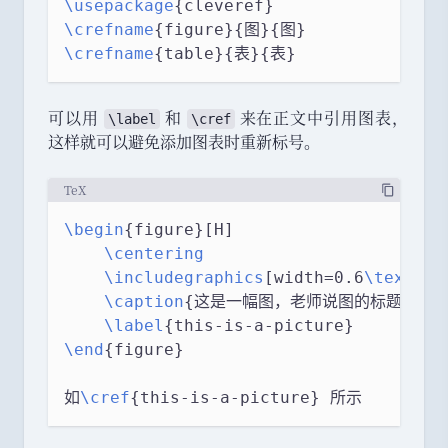
\usepackage
{cleveref}
\crefname
{figure}{图}{图}
\crefname
{table}{表}{表}
可以用
和
来在正文中引用图表
，
\label
\cref
这样就可以避免添加图表时重新标号
。
TeX
\begin
{figure}[H]
\centering
\includegraphics
[width=0.6
\textwid
\caption
{这是一幅图，老师说图的标题放下面
\label
{this-is-a-picture}
\end
{figure}
如
\cref
{this-is-a-picture} 所示