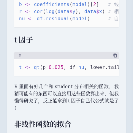
b
<-
coefficients
(
model
)[
2
]   
# 线性回
r
<-
cor
(
log
(
data
$
y
), 
data
$
x
) 
# 相关系数
nu
<-
df.residual
(
model
)      
# 自由度 (
t 因子
R
t
<-
qt
(p
=
0.025
, df
=
nu
, lower.tail
=
FAL
R 里面有好几个和 student 分布相关的函数
，
我
猜可能有的东西可以直接用这些函数算出来
，
但我
懒得研究了
，
反正能拿到 t 因子自己代公式就是了
（
非线性函数的拟合