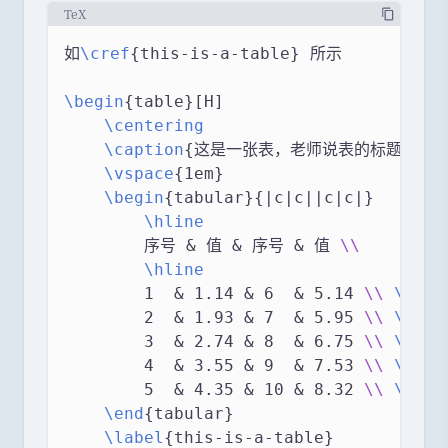
TeX
如
\cref
{this-is-a-table} 所示
\begin
{table}[H]
\centering
\caption
{这是一张表，老师说表的标题放上面
\vspace
{1em}
\begin
{tabular}{|c|c||c|c|}
\hline
        序号 & 值 & 序号 & 值 
\\
\hline
        1  & 1.14 & 6  & 5.14 
\\
\hlin
        2  & 1.93 & 7  & 5.95 
\\
\hlin
        3  & 2.74 & 8  & 6.75 
\\
\hlin
        4  & 3.55 & 9  & 7.53 
\\
\hlin
        5  & 4.35 & 10 & 8.32 
\\
\hlin
\end
{tabular}
\label
{this-is-a-table}