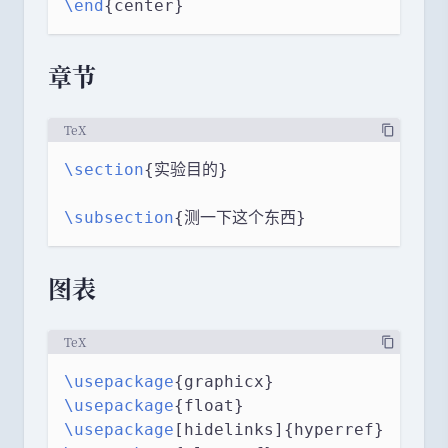
\end
{center}
章节
TeX
\section
{实验目的}
\subsection
{测一下这个东西}
图表
TeX
\usepackage
{graphicx}
\usepackage
{float}
\usepackage
[hidelinks]{hyperref}  
% 使