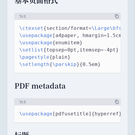
TeX
\ctexset
{section/format=
\Large\bfserie
\usepackage
[a4paper, hmargin=1.5cm, vm
\usepackage
{enumitem}
\setlist
{topsep=0pt,itemsep=-4pt}  
% 
\pagestyle
{plain}                  
% 
\setlength
{
\parskip
}{0.5em}        
% 
PDF metadata
TeX
\usepackage
[pdfusetitle]{hyperref}
标题