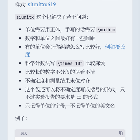
样式:
siunitx#619
这个包解决了若干问题
：
siunitx
单位需要用正体
，
手写的话需要
\mathrm
数字和单位之间最好有一些间距
有的单位会让你纠结怎么写比较好
，
例如摄氏
度
科学计数法写
比较麻烦
\times 10^
比较长的数字不分段的话看不清
不确定度和测量结果末位对齐
这个包还可以将不确定度写成括号的形式
，
只
不过实验报告的要求是
\
的形式
±
p
只记得单位的字母
，
不记得单位的英文名
m
例子
：
TeX