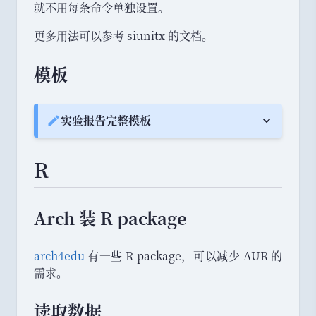
i
c
就不用每条命令单独设置
。
p
r
i
m
更多用法可以参考 siunitx 的文档
。
c
r
0.
2
c
1
模板
'
0
1
2
4
'
\,
实验报告完整模板
Note:
5
1
4
R
)
\
ti
Arch 装 R package
m
es
arch4edu
有一些 R package
，
可以减少 AUR 的
1
需求
。
0
^
读取数据
3