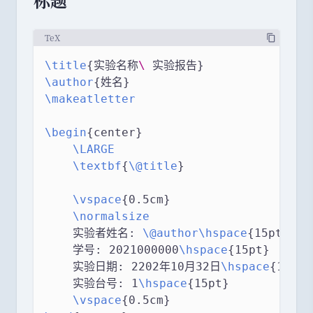
TeX
\title
{实验名称
\ 
实验报告}
\author
{姓名}
\makeatletter
\begin
{center}
\LARGE
\textbf
{
\@title
}
\vspace
{0.5cm}
\normalsize
    实验者姓名: 
\@author\hspace
{15pt}
    学号: 2021000000
\hspace
{15pt}
    实验日期: 2202年10月32日
\hspace
{15pt}
    实验台号: 1
\hspace
{15pt}
\vspace
{0.5cm}