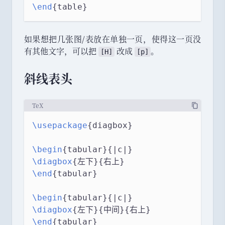
\end
{table}
如果想把几张图/表放在单独一页
，
使得这一页没
有其他文字
，
可以把
改成
。
[H]
[p]
斜线表头
TeX
\usepackage
{diagbox}
\begin
{tabular}{|c|}
\diagbox
{左下}{右上}
\end
{tabular}
\begin
{tabular}{|c|}
\diagbox
{左下}{中间}{右上}
\end
{tabular}