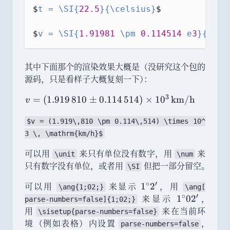
$
t = \SI{
22.5
}{\celsius}
$
$
v = \SI{
1.91981
 \pm 
0.114514
 e
3
}{\kil
其中下面那个的渲染效果大概是
（
没研究这个包的
源码
，
只是看样子大概复刻一下
）
：
3
v
=
(
1.919
810
±
0.114
514
)
×
1
0
km/h
v
=
(
$
v
 = (
1
.
919
\,
810
 \
pm
0
.
114
\,
514
) \
times
10
^
1.
3
 \, \
mathrm
{
km
/
h
}$
9
可以用
来只有单位没有数字
，
用
来
\unit
\num
1
只有数字没有单位
，
或者用
但把一部分留空
。
\SI
9
\,
∘
′
可以用
来显示
1
，
用
1
2
\
ang
{
1
;
02
;}
\
ang
[
8
∘
′
^
来显示
1
，
1
0
2
parse
-
numbers
=
false
]{
1
;
02
;}
1
\
^
用
来在当前环
\
sisetup
{
parse
-
numbers
=
false
}
0
c
\
境
（
例如表格
）
内设置
，
parse
-
numbers
=
false
\