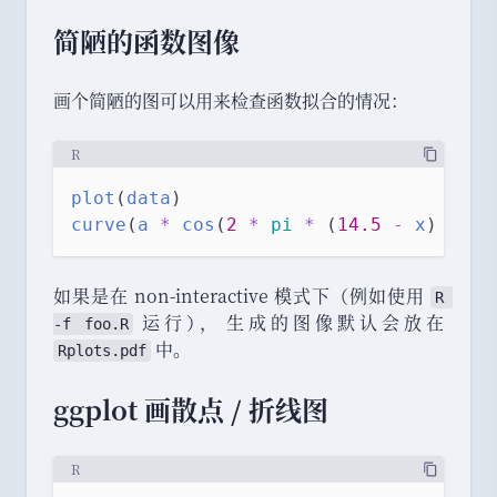
简陋的函数图像
画个简陋的图可以用来检查函数拟合的情况
：
R
plot
(
data
)
curve
(
a
*
cos
(
2
*
pi
*
 (
14.5
-
x
) 
/
la
如果是在 non-interactive 模式下
（
例如使用
R 
运行
）
，
生成的图像默认会放在
-f foo.R
中
。
Rplots.pdf
ggplot 画散点 / 折线图
R