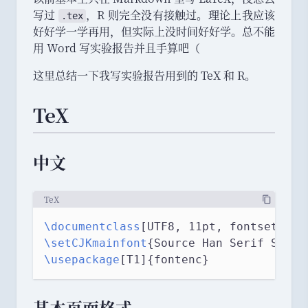
写过
，
R 则完全没有接触过
。
理论上我应该
.tex
好好学一学再用
，
但实际上没时间好好学
。
总不能
用 Word 写实验报告并且手算吧
（
这里总结一下我写实验报告用到的 TeX 和 R
。
TeX
中文
TeX
\documentclass
[UTF8, 11pt, fontset=non
\setCJKmainfont
{Source Han Serif SC}
\usepackage
[T1]{fontenc}
基本页面格式