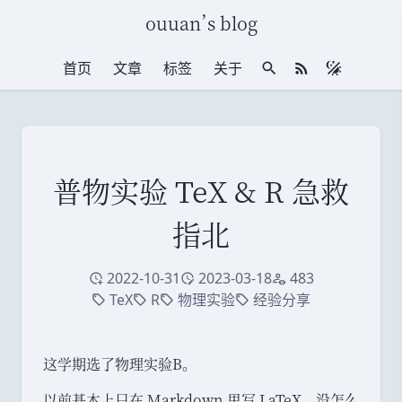
ouuan
’
s blog
首页
文章
标签
关于
站内搜索
RSS 订阅
普物实验 TeX & R 急救
指北
2022-10-31
2023-03-18
483
创建于
修改于
访问量
TeX
R
物理实验
经验分享
标签
标签
标签
标签
这学期选了物理实验B
。
以前基本上只在 Markdown 里写 LaTeX
，
没怎么