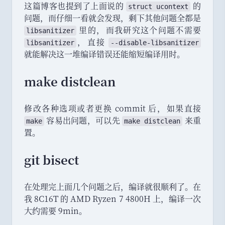
这篇博客也提到了上面说的
的
struct ucontext
问题
，
而仔细一看就会发现
，
剩下其他问题全都是
里的
，
而我研究这个问题不需要
libsanitizer
，
直接
libsanitizer
--
disable
-
libsanitizer
就能解决这一堆编译错误还能缩短编译用时
。
make distclean
修改各种选项或者更换 commit 后
，
如果直接
容易出问题
，
可以先
来重
make
make distclean
置
。
git bisect
在处理完上面几个问题之后
，
编译就很顺利了
。
在
我 8C16T 的 AMD Ryzen 7 4800H 上
，
编译一次
大约需要 9min
。