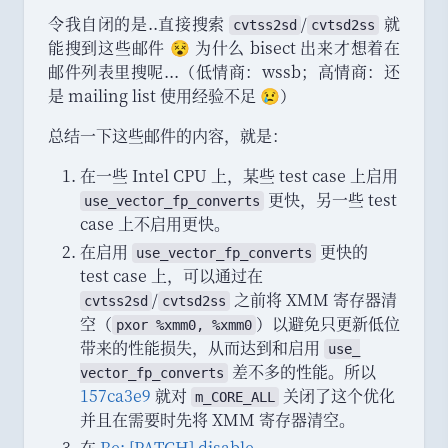
令我自闭的是..直接搜索
/
就
cvtss2sd
cvtsd2ss
能搜到这些邮件 😵 为什么 bisect 出来才想着在
邮件列表里搜呢...
（
低情商
：
wssb
；
高情商
：
还
是 mailing list 使用经验不足 😢
）
总结一下这些邮件的内容
，
就是
：
在一些 Intel CPU 上
，
某些 test case 上启用
更快
，
另一些 test
use_
vector_
fp_
converts
case 上不启用更快
。
在启用
更快的
use_
vector_
fp_
converts
test case 上
，
可以通过在
/
之前将 XMM 寄存器清
cvtss2sd
cvtsd2ss
空
（
）
以避免只更新低位
pxor %xmm0, %xmm0
带来的性能损失
，
从而达到和启用
use_
差不多的性能
。
所以
vector_
fp_
converts
157ca3e9
就对
关闭了这个优化
m_CORE_ALL
并且在需要时先将 XMM 寄存器清空
。
在
Re: [PATCH] disable