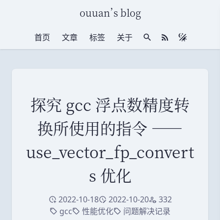
ouuan
’
s blog
首页
文章
标签
关于
站内搜索
RSS 订阅
探究 gcc 浮点数精度转
换所使用的指令 ——
use_vector_fp_convert
s 优化
2022-10-18
2022-10-20
332
创建于
修改于
访问量
gcc
性能优化
问题解决记录
标签
标签
标签