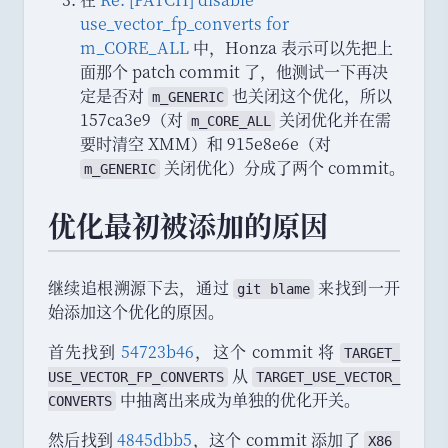
use_vector_fp_converts for
m_CORE_ALL
中
，
Honza 表示可以先把上
面那个 patch commit 了
，
他测试一下再决
定是否对
也关闭这个优化
，
所以
m_GENERIC
157ca3e9
（
对
关闭优化并在需
m_CORE_ALL
要时清空 XMM
）
和 915e8e6e
（
对
关闭优化
）
分成了两个 commit
。
m_GENERIC
优化最初被添加的原因
继续追根溯源下去
，
通过
来找到一开
git blame
始添加这个优化的原因
。
首先找到
54723b46
，
这个 commit 将
TARGET_
从
USE_
VECTOR_
FP_
CONVERTS
TARGET_
USE_
VECTOR_
中抽离出来成为单独的优化开关
。
CONVERTS
然后找到
4845dbb5
，
这个 commit 添加了
X86_