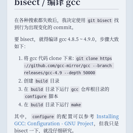
bisect / 编译 gcc
在各种搜索都失败后
，
我决定使用
找
git bisect
到行为出现变化的 commit
。
要 bisect
，
就得编译 gcc 4.8.5 ~ 4.9.0
，
步骤大致
如下
：
将 gcc 代码 clone 下来:
git
clone
https
://
github
.
com
/
gcc
-
mirror
/
gcc
 --
branch
releases
/
gcc
-
4
.
9
 --
depth
50000
创建
目录
build
在
目录下运行
仓库根目录的
build
gcc
脚本
configure
在
目录下运行
build
make
其中
，
的配置可以参考
Installing
configure
GCC: Configuration - GNU Project
，
但我只是
bisect 一下
，
就没仔细研究
。