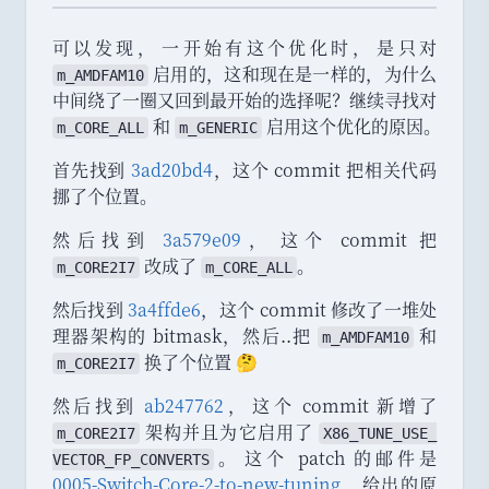
可以发现
，
一开始有这个优化时
，
是只对
启用的
，
这和现在是一样的
，
为什么
m_AMDFAM10
中间绕了一圈又回到最开始的选择呢？继续寻找对
和
启用这个优化的原因
。
m_CORE_ALL
m_GENERIC
首先找到
3ad20bd4
，
这个 commit 把相关代码
挪了个位置
。
然后找到
3a579e09
，
这个 commit 把
改成了
。
m_CORE2I7
m_CORE_ALL
然后找到
3a4ffde6
，
这个 commit 修改了一堆处
理器架构的 bitmask
，
然后..把
和
m_AMDFAM10
换了个位置 🤔
m_CORE2I7
然后找到
ab247762
，
这个 commit 新增了
架构并且为它启用了
m_CORE2I7
X86_
TUNE_
USE_
。
这个 patch 的邮件是
VECTOR_
FP_
CONVERTS
0005-Switch-Core-2-to-new-tuning
，
给出的原