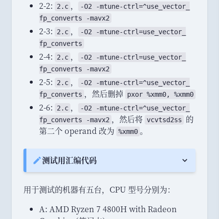
2-2:
，
2.c
-
O2
 -
mtune
-
ctrl
=^
use_
vector_
fp_
converts
 -
mavx2
2-3:
，
2.c
-
O2
 -
mtune
-
ctrl
=
use_
vector_
fp_
converts
2-4:
，
2.c
-
O2
 -
mtune
-
ctrl
=
use_
vector_
fp_
converts
 -
mavx2
2-5:
，
2.c
-
O2
 -
mtune
-
ctrl
=^
use_
vector_
，
然后删掉
fp_
converts
pxor %xmm0, %xmm0
2-6:
，
2.c
-
O2
 -
mtune
-
ctrl
=^
use_
vector_
，
然后将
的
fp_
converts
 -
mavx2
vcvtsd2ss
第二个 operand 改为
。
%xmm0
测试用汇编代码
Note:
用于测试的机器有五台
，
CPU 型号分别为
：
A: AMD Ryzen 7 4800H with Radeon