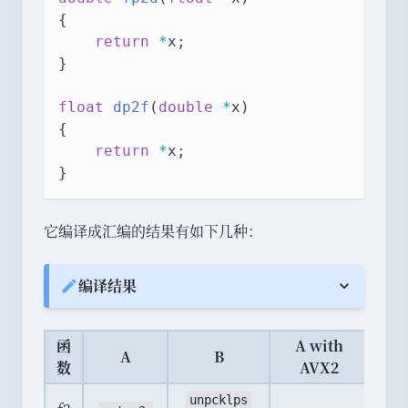
{
return
*
x;
}
float
dp2f
(
double
*
x)
{
return
*
x;
}
它编译成汇编的结果有如下几种
：
编译结果
Note:
函
A with
A
B
数
AVX2
unpcklps