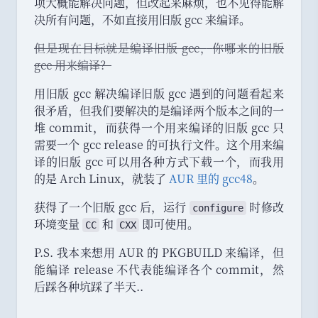
项大概能解决问题
，
但改起来麻烦
，
也不见得能解
决所有问题
，
不如直接用旧版 gcc 来编译
。
但是现在目标就是编译旧版 gcc
，
你哪来的旧版
gcc 用来编译？
用旧版 gcc 解决编译旧版 gcc 遇到的问题看起来
很矛盾
，
但我们要解决的是编译两个版本之间的一
堆 commit
，
而获得一个用来编译的旧版 gcc 只
需要一个 gcc release 的可执行文件
。
这个用来编
译的旧版 gcc 可以用各种方式下载一个
，
而我用
的是 Arch Linux
，
就装了
AUR 里的 gcc48
。
获得了一个旧版 gcc 后
，
运行
时修改
configure
环境变量
和
即可使用
。
CC
CXX
P.S. 我本来想用 AUR 的 PKGBUILD 来编译
，
但
能编译 release 不代表能编译各个 commit
，
然
后踩各种坑踩了半天..