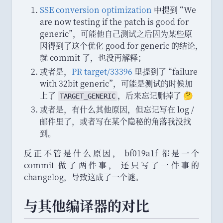
SSE conversion optimization
中提到
“
We
are now testing if the patch is good for
generic
”
，
可能他自己测试之后因为某些原
因得到了这个优化 good for generic 的结论
，
就 commit 了
，
也没再解释
；
或者是
，
PR target/33396
里提到了
“
failure
with 32bit generic
”
，
可能是测试的时候加
上了
，
后来忘记删掉了 🤔
TARGET_
GENERIC
或者是
，
有什么其他原因
，
但忘记写在 log /
邮件里了
，
或者写在某个隐秘的角落我没找
到
。
反正不管是什么原因
，
bf019a1f 都是一个
commit 做了两件事
，
还只写了一件事的
changelog
，
导致这成了一个谜
。
与其他编译器的对比