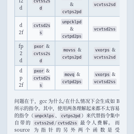
f2
cvtss2s
vun
&
vcvtss2sd
d
d
vc
cvtps2pd
unpcklpd
d
cvtsd2s
vm
&
vcvtsd2ss
2f
s
vc
cvtpd2ps
fp
&
pxor
&
&
movss
vxorps
v
2
cvtss2s
cvtps2pd
vcvtss2sd
vc
d
d
d
&
pxor
&
&
movq
vxorps
v
p
cvtsd2s
cvtpd2ps
vcvtsd2ss
vc
2f
s
问题在于
，
gcc 为什么/在什么情况下会生成如 B
所示的指令
。
其中
，
使用两条理解起来都不太容易
的指令
（
、
）
来代替指令集中
unpcklps
cvtps2pd
自带的
/
最令人费解
。
而
cvtss2sd
cvtsd2ss
source 为指针的另外两个函数是受