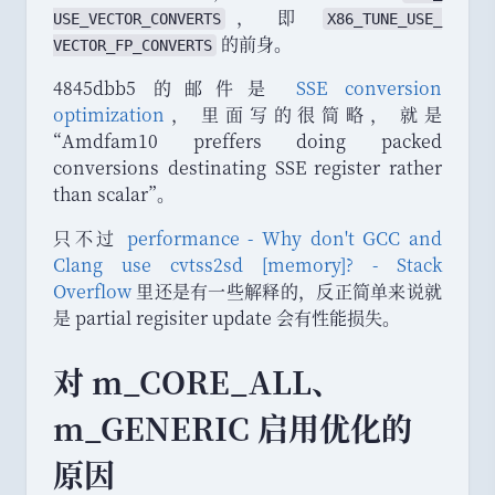
，
即
USE_
VECTOR_
CONVERTS
X86_
TUNE_
USE_
的前身
。
VECTOR_
FP_
CONVERTS
4845dbb5 的邮件是
SSE conversion
optimization
，
里面写的很简略
，
就是
“
Amdfam10 preffers doing packed
conversions destinating SSE register rather
than scalar
”
。
只不过
performance - Why don't GCC and
Clang use cvtss2sd [memory]? - Stack
Overflow
里还是有一些解释的
，
反正简单来说就
是 partial regisiter update 会有性能损失
。
对 m_CORE_ALL
、
m_GENERIC 启用优化的
原因