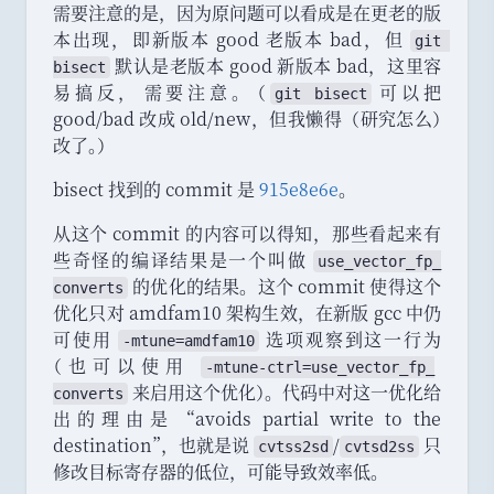
需要注意的是
，
因为原问题可以看成是在更老的版
本出现
，
即新版本 good 老版本 bad
，
但
git 
默认是老版本 good 新版本 bad
，
这里容
bisect
易搞反
，
需要注意
。
（
可以把
git bisect
good/bad 改成 old/new
，
但我懒得
（
研究怎么
）
改了
。
）
bisect 找到的 commit 是
915e8e6e
。
从这个 commit 的内容可以得知
，
那些看起来有
些奇怪的编译结果是一个叫做
use_
vector_
fp_
的优化的结果
。
这个 commit 使得这个
converts
优化只对 amdfam10 架构生效
，
在新版 gcc 中仍
可使用
选项观察到这一行为
-
mtune
=
amdfam10
（
也可以使用
-
mtune
-
ctrl
=
use_
vector_
fp_
来启用这个优化
）
。
代码中对这一优化给
converts
出的理由是
“
avoids partial write to the
destination
”
，
也就是说
/
只
cvtss2sd
cvtsd2ss
修改目标寄存器的低位
，
可能导致效率低
。