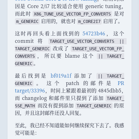
因是 Core 2/i7 比较适合使用 generic tuning
，
而此时
是对
X86_
TUNE_
USE_
VECTOR_
FP_
CONVERTS
启用的
，
就也对
启用了
。
m_GENERIC
m_CORE2I7
这时再回头看上面找到的
54723b46
，
这个
commit 将
TARGET_
USE_
VECTOR_
CONVERTS
 || 
改成了
TARGET_
GENERIC
TARGET_
USE_
VECTOR_
FP_
，
所以要 blame 这个
CONVERTS
|| 
TARGET_
。
GENERIC
最后找到是
bf019a1f
添加了
|| 
TARGET_
。
这个 patch 的邮件是
PR
GENERIC
target/33396
，
时间上紧跟着最初的 4845dbb5
，
而 changelog 和邮件里只提到了添加
TARGET_
而没有提到添加
的原
SSE_
MATH
TARGET_
GENERIC
因
，
并且这封邮件还没人回复
。
至此
，
我已经不知道能如何继续探究下去了
。
我感
觉可能是
：