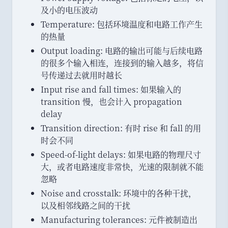
m
h
及小的电压波动
a
r
Temperature: 包括环境温度和电路工作产生
t
m
的热量
h
{
r
X
Output loading: 电路的输出可能与后续电路
m
}
的很多个输入相连
，
连接到的输入越多
，
将信
{
号传递过去就用时越长
p
Input rise and fall times: 如果输入的
X
transition 慢
，
也会计入 propagation
}
delay
}
Transition direction: 有时 rise 和 fall 的用
时会不同
Speed-of-light delays: 如果电路的物理尺寸
大
，
或者电路速度非常快
，
光速的限制就不能
忽略
Noise and crosstalk: 环境中的各种干扰
，
以及相邻线路之间的干扰
Manufacturing tolerances: 元件被制造出