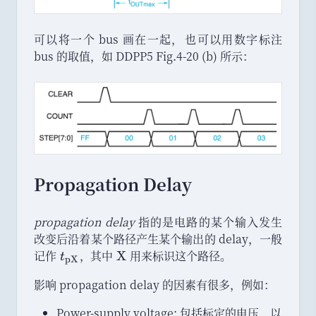
可以将一个 bus 画在一起
，
也可以用数字标注
bus 的取值
，
如 DDPP5 Fig.4-20 (b) 所示
：
Propagation Delay
propagation delay
指的是电路的某个输入发生
改变后沿着某个路径产生某个输出的 delay
，
一般
记作
t
，
其中
\
用来标识这个路径
。
X
t
pX
_
m
影响 propagation delay 的因素有很多
，
例如
：
{
a
\
t
Power-supply voltage: 包括标定的电压
，
以