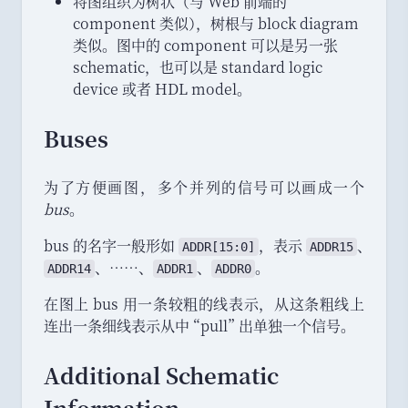
将图组织为树状
（
与 Web 前端的
component 类似
）
，
树根与 block diagram
类似
。
图中的 component 可以是另一张
schematic
，
也可以是 standard logic
device 或者 HDL model
。
Buses
为了方便画图
，
多个并列的信号可以画成一个
bus
。
bus 的名字一般形如
，
表示
、
ADDR[15:0]
ADDR15
、
……
、
、
。
ADDR14
ADDR1
ADDR0
在图上 bus 用一条较粗的线表示
，
从这条粗线上
连出一条细线表示从中
“
pull
”
出单独一个信号
。
Additional Schematic
Information