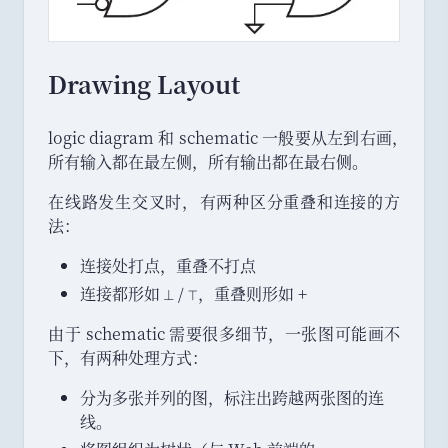
Drawing Layout
logic diagram 和 schematic 一般要从左到右画
，
所有输入都在最左侧
，
所有输出都在最右侧
。
在线路发生交叉时
，
有两种区分重叠和连接的方
法
：
连接处打点
，
重叠不打点
连接都形如 ⟂ / ⊤
，
重叠则形如 +
由于 schematic 需要很多细节
，
一张图可能画不
下
，
有两种处理方式
：
分为多张并列的图
，
标注出跨越两张图的连
线
。