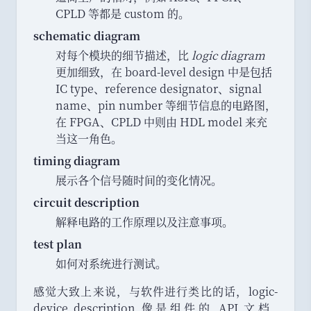
CPLD 等都是 custom 的
。
schematic diagram
对每个模块的细节描述
，
比
logic diagram
更加细致
，
在 board-level design 中是包括
IC type
、
reference designator
、
signal
name
、
pin number 等细节信息的电路图
，
在 FPGA
、
CPLD 中则由 HDL model 来充
当这一角色
。
timing diagram
展示各个信号随时间的变化情况
。
circuit description
解释电路的工作原理以及注意事项
。
test plan
如何对系统进行测试
。
感觉大致上来说
，
与软件进行类比的话
，
logic-
device description 像是组件的 API 文档
，