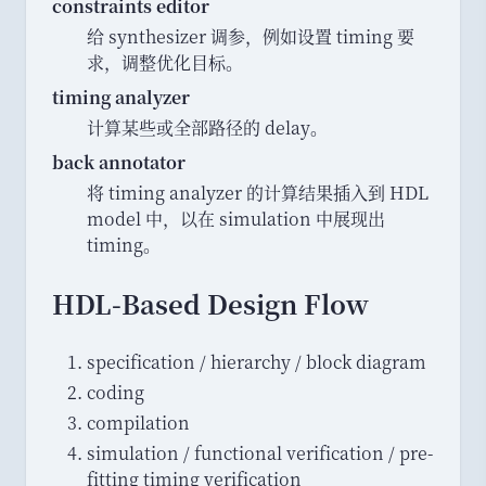
constraints editor
给 synthesizer 调参
，
例如设置 timing 要
求
，
调整优化目标
。
timing analyzer
计算某些或全部路径的 delay
。
back annotator
将 timing analyzer 的计算结果插入到 HDL
model 中
，
以在 simulation 中展现出
timing
。
HDL-Based Design Flow
specification / hierarchy / block diagram
coding
compilation
simulation / functional verification / pre-
fitting timing verification