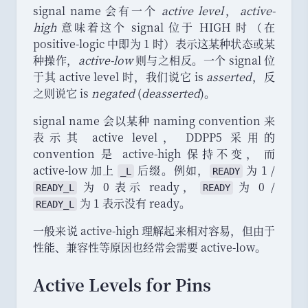
signal name 会有一个
active level
，
active-
high
意味着这个 signal 位于 HIGH 时
（
在
positive-logic 中即为 1 时
）
表示这某种状态或某
种操作
，
active-low
则与之相反
。
一个 signal 位
于其 active level 时
，
我们说它 is
asserted
，
反
之则说它 is
negated
(
deasserted
)
。
signal name 会以某种 naming convention 来
表示其 active level
，
DDPP5 采用的
convention 是 active-high 保持不变
，
而
active-low 加上
后缀
。
例如
，
为 1 /
_L
READY
为 0 表示 ready
，
为 0 /
READY_L
READY
为 1 表示没有 ready
。
READY_L
一般来说 active-high 理解起来相对容易
，
但由于
性能
、
兼容性等原因也经常会需要 active-low
。
Active Levels for Pins