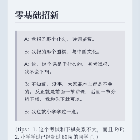
零基础招新
A: 我报了那个什么
，
诗词鉴赏
。
B: 我报的那个围棋
，
与中国文化
。
A: 诶
，
这个课是干什么的
，
有考试吗
，
我不会下啊
。
B: 不知道
，
没事
，
大家基本上都是不会
的
。
反正就是前面一节讲课
，
后面一节分
组下棋
，
我和你下就可以
。
B: 我也就小学学过一点
。
（
tips
：
1. 这个考试和下棋关系不大
，
而且 P/F
；
2. 小学学过已经超过 80% 的同学了
。
）