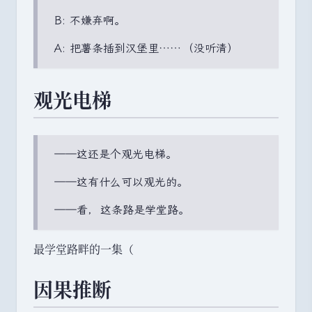
B: 不嫌弃啊
。
A: 把薯条插到汉堡里……
（
没听清
）
观光电梯
——这还是个观光电梯
。
——这有什么可以观光的
。
——看
，
这条路是学堂路
。
最学堂路畔的一集
（
因果推断