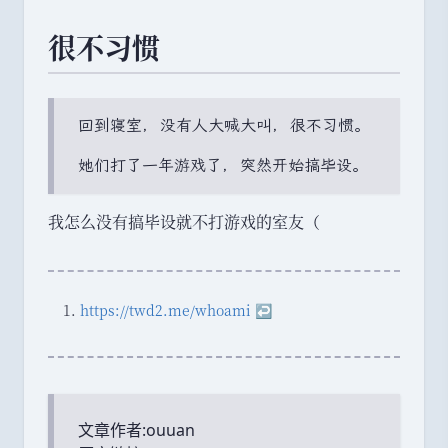
很不习惯
回到寝室
，
没有人大喊大叫
，
很不习惯
。
她们打了一年游戏了
，
突然开始搞毕设
。
我怎么没有搞毕设就不打游戏的室友
（
Footnotes
https
://
twd2
.
me
/
whoami
↩
文章作者:
ouuan