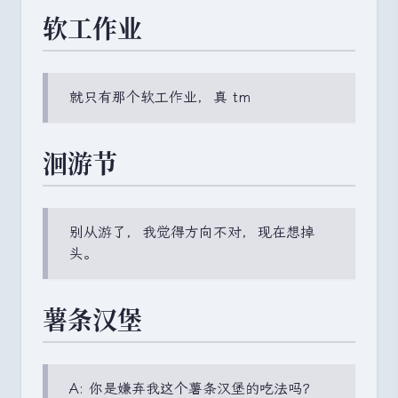
软工作业
就只有那个软工作业
，
真 tm
洄游节
别从游了
，
我觉得方向不对
，
现在想掉
头
。
薯条汉堡
A: 你是嫌弃我这个薯条汉堡的吃法吗？