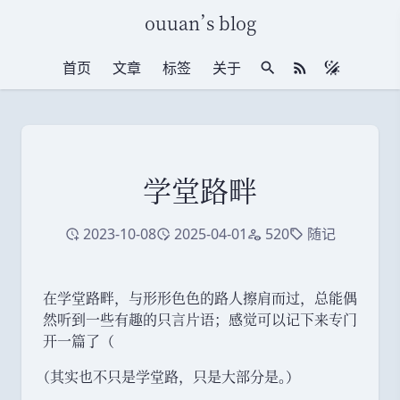
ouuan
’
s blog
首页
文章
标签
关于
站内搜索
RSS 订阅
学堂路畔
2023-10-08
2025-04-01
520
随记
创建于
修改于
访问量
标签
在学堂路畔
，
与形形色色的路人擦肩而过
，
总能偶
然听到一些有趣的只言片语
；
感觉可以记下来专门
开一篇了
（
（
其实也不只是学堂路
，
只是大部分是
。
）