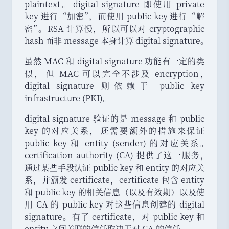
plaintext
。
digital signature 即使用 private
key 进行
“
加密
”
，
而使用 public key 进行
“
解
密
”
。
RSA 计算慢
，
所以可以对 cryptographic
hash 而非 message 本身计算 digital signature
。
虽然 MAC 和 digital signature 功能有一定的类
似
，
但 MAC 可以完全不涉及 encryption
，
digital signature 则依赖于 public key
infrastructure (PKI)
。
digital signature 验证的是 message 和 public
key 的对应关系
，
还需要额外的措施来保证
public key 和 entity (sender) 的对应关系
。
certification authority (CA) 提供了这一服务
，
通过某些手段认证 public key 和 entity 的对应关
系
，
并颁发 certificate
，
certificate 包含 entity
和 public key 的相关信息
（
以及有效期
）
以及使
用 CA 的 public key 对这些信息创建的 digital
signature
。
有了 certificate
，
对 public key 和
entity 之间关联的信任取决于对 CA 的信任
。