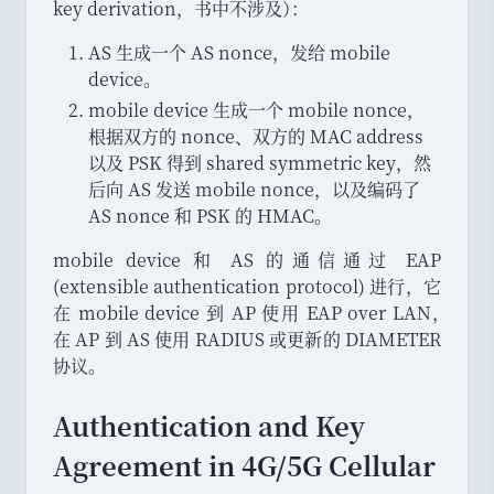
key derivation
，
书中不涉及
）
：
AS 生成一个 AS nonce
，
发给 mobile
device
。
mobile device 生成一个 mobile nonce
，
根据双方的 nonce
、
双方的 MAC address
以及 PSK 得到 shared symmetric key
，
然
后向 AS 发送 mobile nonce
，
以及编码了
AS nonce 和 PSK 的 HMAC
。
mobile device 和 AS 的通信通过 EAP
(extensible authentication protocol) 进行
，
它
在 mobile device 到 AP 使用 EAP over LAN
，
在 AP 到 AS 使用 RADIUS 或更新的 DIAMETER
协议
。
Authentication and Key
Agreement in 4G/5G Cellular