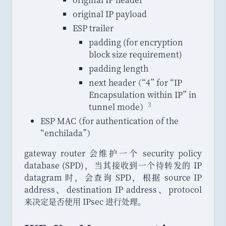
original IP payload
ESP trailer
padding (for encryption
block size requirement)
padding length
next header
（
“
4
”
for
“
IP
Encapsulation within IP
”
in
3
tunnel mode
）
ESP MAC
（
for authentication of the
“
enchilada
”
）
gateway router 会维护一个 security policy
database (SPD)
，
当其接收到一个待转发的 IP
datagram 时
，
会查询 SPD
，
根据 source IP
address
、
destination IP address
、
protocol
来决定是否使用 IPsec 进行处理
。