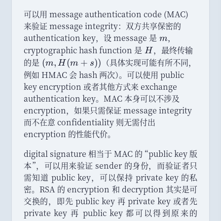
可以用 message authentication code (MAC)
来验证 message integrity
：
双方共享保密的
authentication key
，
设 message 是
m
，
m
cryptographic hash function 是
H
，
最终传输
H
的是
(
（
具体实现可能有所不同
，
(
,
(
+
))
m
H
m
s
m
例如 HMAC 会 hash 两次
）
。
可以使用 public
,
key encryption 或者其他方式来 exchange
H
authentication key
。
MAC 本身可以不涉及
(
encryption
，
如果只需保证 message integrity
m
而不在意 confidentiality 则无需付出
+
encryption 的性能代价
。
s)
)
digital signature 相当于 MAC 的
“
public key 版
本
”
，
可以用来验证 sender 的身份
，
而验证者只
需知道 public key
，
可以保持 private key 的私
密
。
RSA 的 encryption 和 decryption 其实是可
交换的
，
即先 public key 再 private key 或者先
private key 再 public key 都可以得到原来的