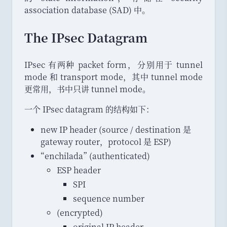
association database (SAD) 中
。
The IPsec Datagram
IPsec 有两种 packet form
，
分别用于 tunnel
mode 和 transport mode
，
其中 tunnel mode
更常用
，
书中只讲 tunnel mode
。
一个 IPsec datagram 的结构如下
：
new IP header (source / destination 是
gateway router
，
protocol 是 ESP)
“
enchilada
”
(authenticated)
ESP header
SPI
sequence number
(encrypted)
original IP header