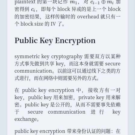
_
plaintext 的第一块记作
m
，
对
c
加
⊕
m
c
m
1
−
1
i
i
0
_
_
密得到
c
，
即每个 block 异或的是上一个 block
c
i
1
{i
_
的加密结果
，
这样传输时的 overhead 就只有一
-
i
个 block size 的 IV 了
。
1
}
Public Key Encryption
\
o
symmetric key cryptography 需要双方以某种
pl
方式事先做到共享 key
，
而这本身就需要 secure
u
communication
。
以前这可以通过线下之类的方
s
m
式进行
，
而在网络中则需要另外的方式
。
_i
在 public key encryption 中
，
接收方有一对
key
，
public key 用来加密
，
private key 用来解
密
。
public key 是公开的
，
从而不需要事先依赖
于 secure communication 进行 key
exchange
。
public key encryption 带来身份认证的问题
：
在