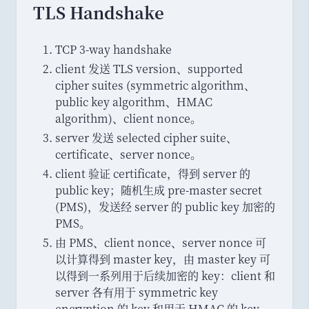
TLS Handshake
TCP 3-way handshake
client 发送 TLS version
、
supported
cipher suites (symmetric algorithm
、
public key algorithm
、
HMAC
algorithm)
、
client nonce
。
server 发送 selected cipher suite
、
certificate
、
server nonce
。
client 验证 certificate
，
得到 server 的
public key
；
随机生成 pre-master secret
(PMS)
，
发送经 server 的 public key 加密的
PMS
。
由 PMS
、
client nonce
、
server nonce 可
以计算得到 master key
，
由 master key 可
以得到一系列用于后续加密的 key
：
client 和
server 各有用于 symmetric key
encryption 的 key 和用于 HMAC 的 key
，