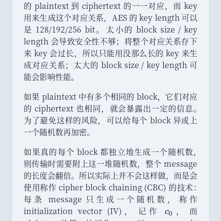
^
的 plaintext 到 ciphertext 的一一对应
，
而 key
{
用来生成这个对应关系
，
AES 的 key length 可以
1
是 128/192/256 bit
。
太小的 block size / key
2
length 会导致安全性不够
；
将整个对应关系存下
8
来 key 会过长
，
所以只能用没那么长的 key 来生
}
成对应关系
；
太大的 block size / key length 可
\
能会影响性能
。
t
o
如果 plaintext 中有多个相同的 block
，
它们对应
2
的 ciphertext 也相同
，
就会暴露出一定的信息
。
^
为了避免这样的风险
，
可以给每个 block 异或上
{
一个随机数再加密
。
1
如果真的每个 block 都独立地生成一个随机数
，
2
则传输时需要附上这一堆随机数
，
整个 message
8
的长度会翻倍
。
所以实际上并不会这样做
}
，
而是会
使用称作 cipher block chaining (CBC) 的技术
：
每条 message 只生成一个随机数
，
称作
initialization vector (IV)
，
记作
c
，
而
c
0