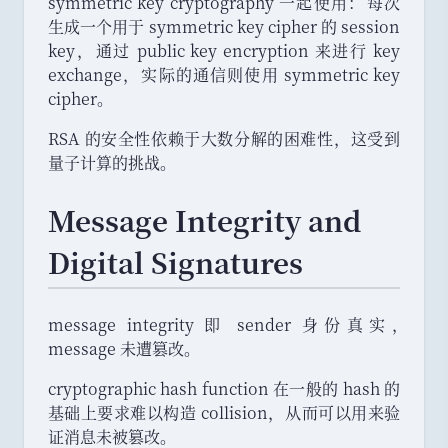
e
symmetric key cryptography 一起使用
：
每次
^
b
)
\
生成一个用于 symmetric key cipher 的 session
d
m
b
key
，
通过 public key encryption 来进行 key
\
o
m
exchange
，
实际的通信则使用 symmetric key
b
d
o
cipher
。
m
z
d
o
RSA 的安全性依赖于大数分解的困难性
n
，
这受到
d
量子计算的挑战
。
n
Message Integrity and
Digital Signatures
message integrity 即 sender 身份真实
，
message 未遭篡改
。
cryptographic hash function 在一般的 hash 的
基础上要求难以构造 collision
，
从而可以用来验
证消息未被篡改
。