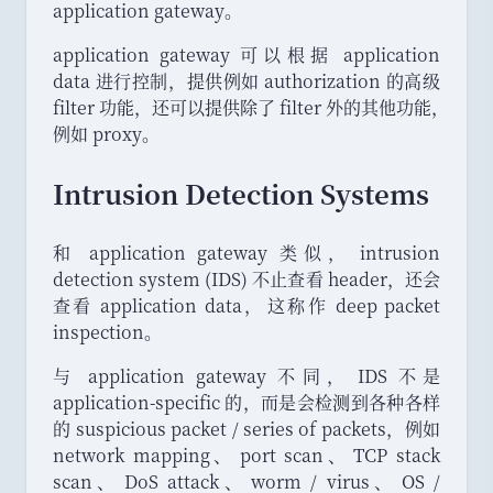
application gateway
。
application gateway 可以根据 application
data 进行控制
，
提供例如 authorization 的高级
filter 功能
，
还可以提供除了 filter 外的其他功能
，
例如 proxy
。
Intrusion Detection Systems
和 application gateway 类似
，
intrusion
detection system (IDS) 不止查看 header
，
还会
查看 application data
，
这称作 deep packet
inspection
。
与 application gateway 不同
，
IDS 不是
application-specific 的
，
而是会检测到各种各样
的 suspicious packet / series of packets
，
例如
network mapping
、
port scan
、
TCP stack
scan
、
DoS attack
、
worm / virus
、
OS /