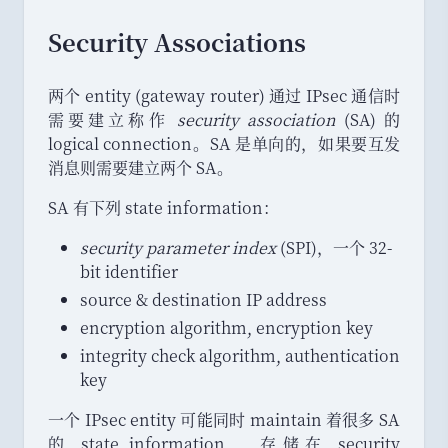
Security Associations
两个 entity (gateway router) 通过 IPsec 通信时
需要建立称作
security association
(SA) 的
logical connection
。
SA 是单向的
，
如果要互发
消息则需要建立两个 SA
。
SA 有下列 state information
：
security parameter index
(SPI)
，
一个 32-
bit identifier
source & destination IP address
encryption algorithm, encryption key
integrity check algorithm, authentication
key
一个 IPsec entity 可能同时 maintain 着很多 SA
的 state information
，
存储在 security