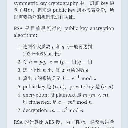
symmetric key cryptography 中
，
知道 key 隐
含了身份
，
但知道 public key 则不代表身份
，
所
以需要额外的机制来进行认证
。
RSA 是目前最流行的 public key encryption
algorithm:
选两个大质数
p
和
q
（
一般要达到
p
q
1024~4096 bit 长
）
令
n
，
z
=
=
(
−
1
)
(
−
1
)
n
pq
z
p
q
=
=
选一个比
n
小
、
和
z
互质的数
e
n
z
e
p
(
−
1
算出
e
的乘法逆元
d
=
mod
e
d
e
z
q
p
=
public key 是
(
，
private key 是
(
(
,
)
(
,
)
n
e
n
d
-
e
n
n
1
encryption: 设 plaintext 是
m
(
m
)
，
<
m
m
n
^
,
,
)
<
则 ciphertext 是
c
e
=
mod
c
m
n
{-
e
d
(
n
=
decryption:
m
d
=
mod
1
m
c
n
)
)
q
m
=
}
-
^
RSA 的计算比 AES 慢
，
为了性能
，
通常会结合
c
\
1