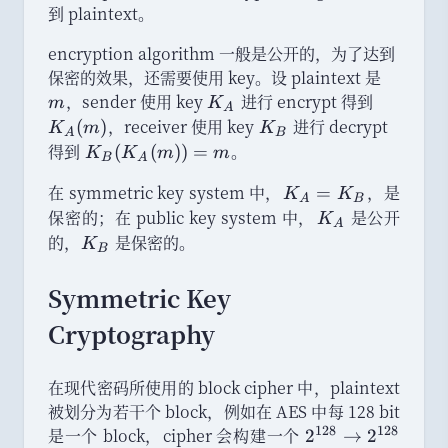
到 plaintext
。
encryption algorithm 一般是公开的
，
为了达到
保密的效果
，
还需要使用 key
。
设 plaintext 是
m
，
sender 使用 key
K
进行 encrypt 得到
K
m
K
A
_
_
，
receiver 使用 key
K
进行 decrypt
(
)
K
m
K
A
B
A
A
_
得到
K
。
(
(
))
=
K
K
m
m
B
A
(
B
_
在 symmetric key system 中
，
K
，
是
=
m
K
K
B
A
B
_
)
保密的
；
在 public key system 中
，
K
是公开
(
K
A
A
_
的
，
K
是保密的
。
K
K
B
=
A
_
_
K
B
A
Symmetric Key
_
(
Cryptography
B
m
))
=
在现代密码所使用的 block cipher 中
，
plaintext
m
被划分为若干个 block
，
例如在 AES 中每 128 bit
128
128
是一个 block
，
cipher 会构建一个
2
2
→
2